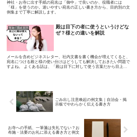
神社・お寺に出す手紙の宛名は「御中」で良いのか、役職者には
「様」を使うのか。迷いやすい宛名の正しい書き方から、目的別の文
例集まで丁寧に解説します。
殿は目下の者に使うというけどな
敬称・宛名表現
ぜ？様との違いを解説
メールを含めビジネスレター、社内文書を書く機会が増えてくると、
宛名につける殿と様の使い分けはどうしても解決しておきたい問題で
すよね。 よくある話は、「殿は目下に対して使う言葉だから目上の
人には様を使うべし」というもの。 しかし、「殿」はいろ...
ごみ出し注意喚起の例文集｜自治会・掲
示板でやわらかく伝える書き方
お寺への手紙、一筆箋は失礼でない？お
布施・法要のお礼に添える書き方と例文