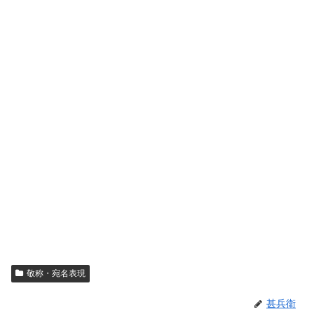
敬称・宛名表現
甚兵衛