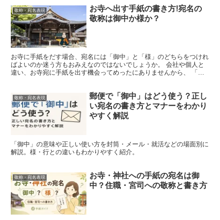
お寺へ出す手紙の書き方!宛名の
敬称・宛名表現
敬称は御中か様か？
お寺に手紙をだす場合、宛名には「御中」と「様」のどちらをつけれ
ばよいのか迷う方もおみえなのではないでしょうか。 会社や個人と
違い、お寺宛に手紙を出す機会ってめったにありませんから、 「〇
〇寺 御中」と「〇〇寺 様」のどちらが正しいお寺への宛...
郵便で「御中」はどう使う？正し
敬称・宛名表現
い宛名の書き方とマナーをわかり
やすく解説
「御中」の意味や正しい使い方を封筒・メール・就活などの場面別に
解説。様・行との違いもわかりやすく紹介。
お寺・神社への手紙の宛名は御
敬称・宛名表現
中？住職・宮司への敬称と書き方