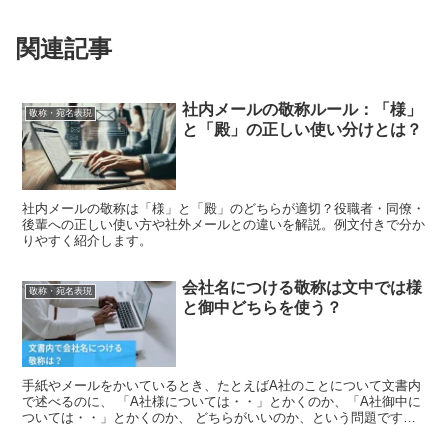
関連記事
社内メールの敬称ルール：「様」
敬称・宛名表現
と「殿」の正しい使い分けとは？
社内メールの敬称は「様」と「殿」のどちらが適切？役職者・同僚・
後輩への正しい使い方や社外メールとの違いを解説。例文付きで分か
りやすく紹介します。
会社名につける敬称は文中では様
敬称・宛名表現
と御中どちらを使う？
手紙やメールをかいているとき、たとえばA社のことについて文書内
で述べるのに、 「A社様については・・」とかくのか、「A社御中に
ついては・・」とかくのか、 どちらがいいのか、という問題です
が、 こう悩む原因は、 会社、団体、組織などには「御中...