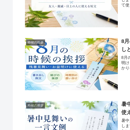
て使
8
時候の挨拶
し
8月
明け
かり
暑
時候の挨拶
使
暑中
しま