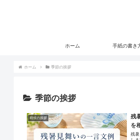
ホーム
手紙の書き
ホーム
季節の挨拶
季節の挨拶
残
時候の挨拶
を
残暑
しま