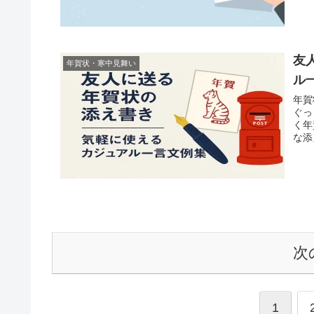
友
年賀状・寒中見舞い
ル
年賀
ぐっ
く年
な添
次
1