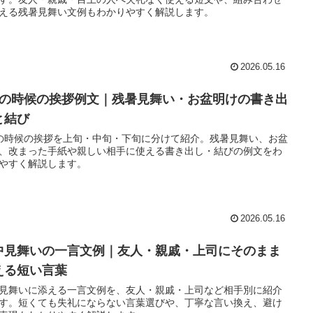
える残暑見舞い文例もわかりやすく解説します。
2026.05.16
月の時候の挨拶例文｜残暑見舞い・お盆明けの書き出
と結び
の時候の挨拶を上旬・中旬・下旬に分けて紹介。残暑見舞い、お盆
、改まった手紙や親しい相手に使える書き出し・結びの例文をわ
やすく解説します。
2026.05.16
中見舞いの一言文例｜友人・親戚・上司にそのまま
える短い言葉
見舞いに添える一言文例を、友人・親戚・上司など相手別に紹介
す。短くても失礼にならない言葉選びや、丁寧な言い換え、避け