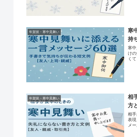
寒
年賀状・寒中見舞い
持
寒中
けの
くて
相
年賀状・寒中見舞い
方
相手
表現
メー