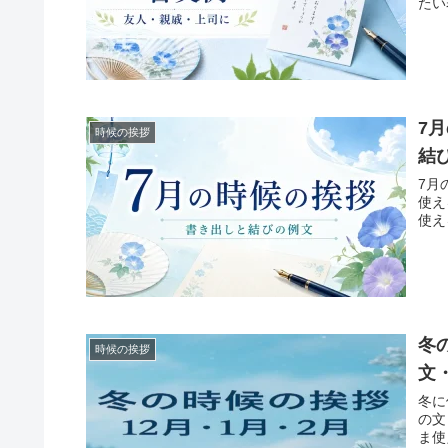
たい
7
時候の挨拶
結
7月
使え
使え
冬
時候の挨拶
文
冬に
の文
ま使