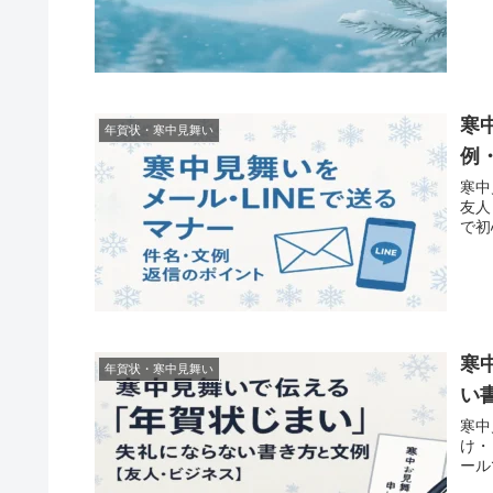
寒
年賀状・寒中見舞い
例
寒中
友人
で初
寒
年賀状・寒中見舞い
い
寒中
け・
ール