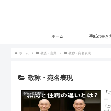
ホーム
手紙の書き
ホーム
敬語・言葉
敬称・宛名表現
敬称・宛名表現
「
敬称・宛名表現
ー
「ご
をや