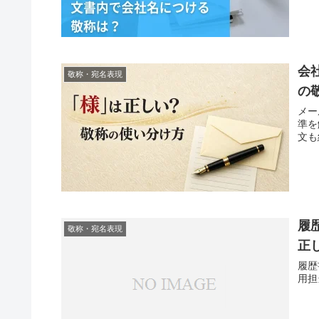
会
敬称・宛名表現
の
メー
準を
文も
履
敬称・宛名表現
正
履歴
用担