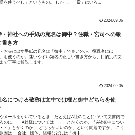
様を使うべし」というもの。 しかし、「殿」はいろ...
2024.09.06
寺・神社への手紙の宛名は御中？住職・宮司への敬
と書き方
・お寺に出す手紙の宛名は「御中」で良いのか、役職者には
」を使うのか。迷いやすい宛名の正しい書き方から、目的別の文
まで丁寧に解説します。
2024.09.05
社名につける敬称は文中では様と御中どちらを使
？
やメールをかいているとき、たとえばA社のことについて文書内で
るのに、 「A社様については・・」とかくのか、「A社御中につい
・・」とかくのか、 どちらがいいのか、という問題ですが、 こう
原因は、 会社、団体、組織などには「御中...