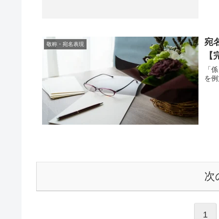
宛
敬称・宛名表現
【
「係
を例
次
1