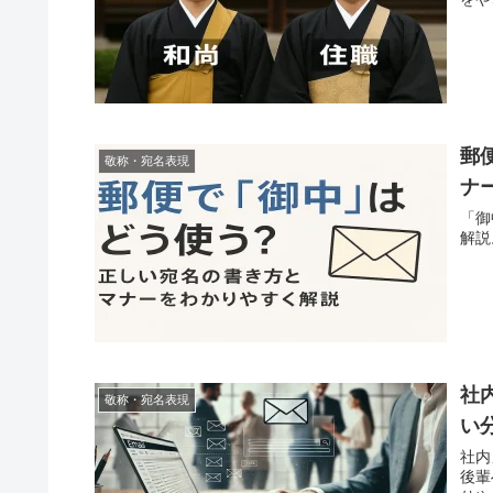
郵
敬称・宛名表現
ナ
「御
解説
社
敬称・宛名表現
い
社内
後輩