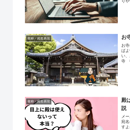
りや
お
敬称・宛名表現
お寺
ばよ
い、
寺 
殿
敬称・宛名表現
説
メー
宛名
すよ