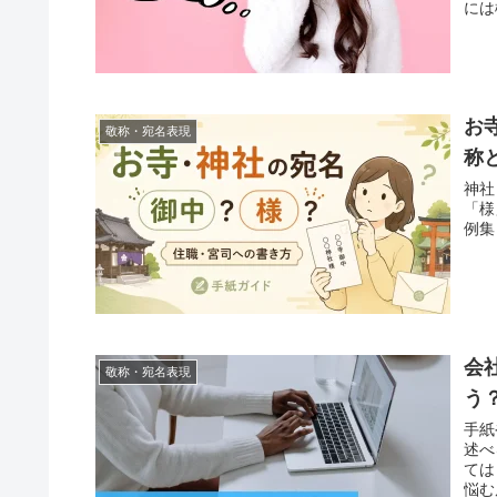
には
お
敬称・宛名表現
称
神社
「様
例集
会
敬称・宛名表現
う
手紙
述べ
ては
悩む