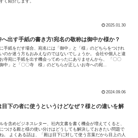
すく紹介します。
2025.01.30
寺へ出す手紙の書き方!宛名の敬称は御中か様か？
に手紙をだす場合、宛名には「御中」と「様」のどちらをつけれ
いのか迷う方もおみえなのではないでしょうか。 会社や個人と違
お寺宛に手紙を出す機会ってめったにありませんから、 「〇〇
御中」と「〇〇寺 様」のどちらが正しいお寺への宛...
2024.09.06
は目下の者に使うというけどなぜ？様との違いを解
ルを含めビジネスレター、社内文書を書く機会が増えてくると、
につける殿と様の使い分けはどうしても解決しておきたい問題で
ね。 よくある話は、「殿は目下に対して使う言葉だから目上の人