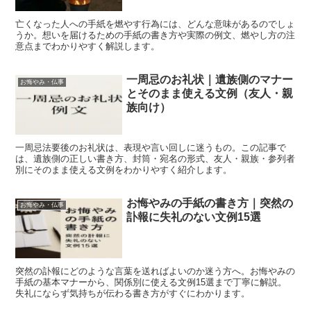
亡くなった人への手紙を燃やす行為には、どんな意味があるのでしょ
うか。想いを届けるための手紙の書き方や実際の例文、燃やし方の注
意点までわかりやすく解説します。
一周忌のお礼状｜遺族側のマナー
お悔やみ・仏事
とそのまま使える文例（友人・親
族向け）
一周忌法要後のお礼状は、表現や言い回しに迷うもの。この記事で
は、遺族側の正しい書き方、封筒・宛名の形式、友人・親族・参列者
別にそのまま使える文例をわかりやすく紹介します。
お悔やみの手紙の書き方｜突然の
お悔やみ・仏事
訃報に失礼のない文例15選
突然の訃報にどのような言葉を送ればよいのか迷う方へ。お悔やみの
手紙の基本マナーから、関係別に使える文例15選まで丁寧に解説。
失礼にならず気持ちが伝わる書き方がすぐにわかります。