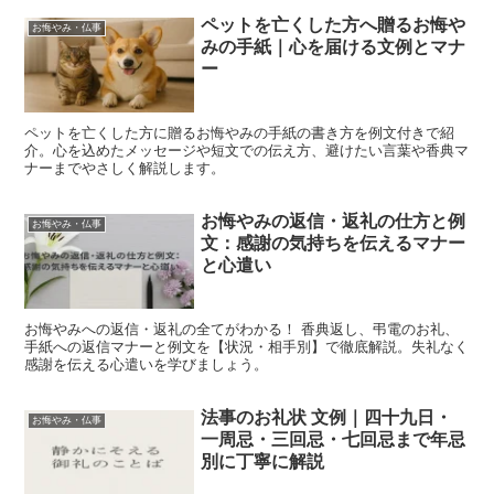
ペットを亡くした方へ贈るお悔や
お悔やみ・仏事
みの手紙｜心を届ける文例とマナ
ー
ペットを亡くした方に贈るお悔やみの手紙の書き方を例文付きで紹
介。心を込めたメッセージや短文での伝え方、避けたい言葉や香典マ
ナーまでやさしく解説します。
お悔やみの返信・返礼の仕方と例
お悔やみ・仏事
文：感謝の気持ちを伝えるマナー
と心遣い
お悔やみへの返信・返礼の全てがわかる！ 香典返し、弔電のお礼、
手紙への返信マナーと例文を【状況・相手別】で徹底解説。失礼なく
感謝を伝える心遣いを学びましょう。
法事のお礼状 文例｜四十九日・
お悔やみ・仏事
一周忌・三回忌・七回忌まで年忌
別に丁寧に解説