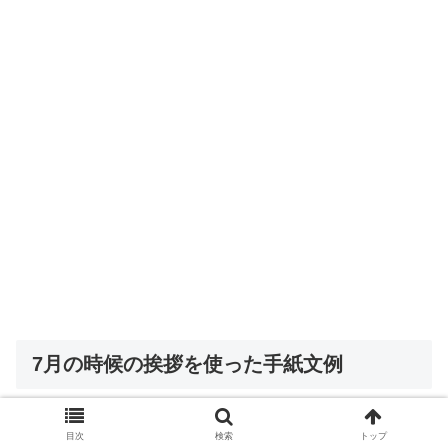
7月の時候の挨拶を使った手紙文例
ここでは、書き出しから結びまでを通した文例を紹介しま
目次
検索
トップ