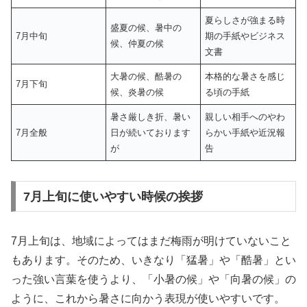
夏らしさが強まる時
盛夏の候、暑中の
7月中旬
期の手紙やビジネス
候、仲夏の候
文書
大暑の候、酷暑の
本格的な暑さを感じ
7月下旬
候、炎暑の候
る頃の手紙
暑さ厳しき折、暑い
親しい相手へのやわ
7月全般
日が続いております
らかい手紙や近況報
が
告
7月上旬に使いやすい時候の挨拶
7月上旬は、地域によってはまだ梅雨が明けていないこと
もあります。そのため、いきなり「猛暑」や「酷暑」とい
った強い言葉を使うより、「小暑の候」や「向暑の候」の
ように、これから暑さに向かう表現が使いやすいです。